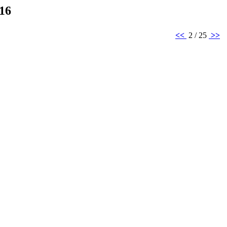
016
<<
2 / 25
>>