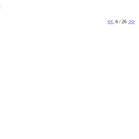
š
<<
6 / 26
>>