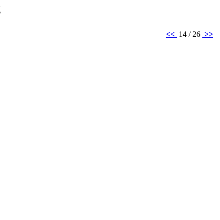
š
<<
14 / 26
>>