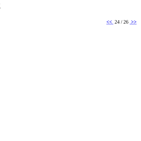
š
<<
24 / 26
>>