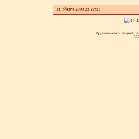
31. března 2003 21:27:13
Vygenerováno 5. listopadu 2
(c)