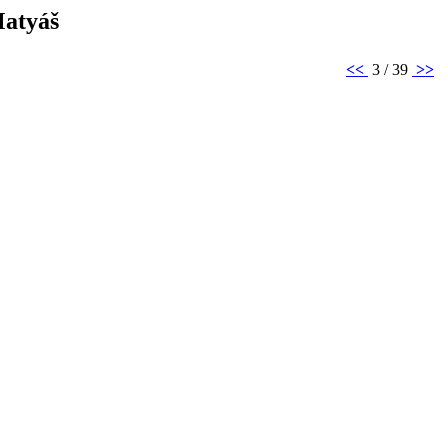
Matyáš
<<
3 / 39
>>